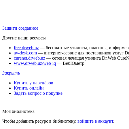
Защити созданное
Другие наши ресурсы
free.drweb.uz
— бесплатные утилиты, плагины, информе
av-desk.com
— интернет-сервис для поставщиков услуг D
curenet.drweb.uz
— сетевая лечащая утилита Dr.Web CureN
www.drweb.uz/web-iq
— ВебIQметр
Закрыть
Купить у партнёров
Купить онлайн
Задать вопрос о покупке
Моя библиотека
Чтобы добавить ресурс в библиотеку,
войдите в аккаунт
.