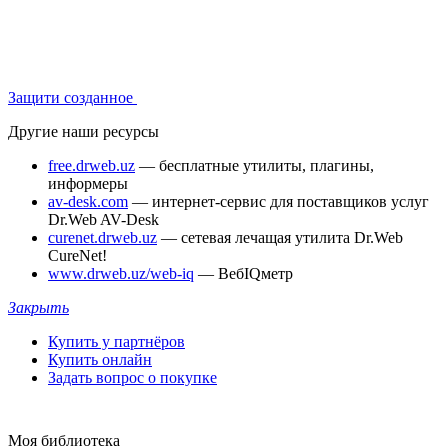
Защити созданное
Другие наши ресурсы
free.drweb.uz
— бесплатные утилиты, плагины,
информеры
av-desk.com
— интернет-сервис для поставщиков услуг
Dr.Web AV-Desk
curenet.drweb.uz
— сетевая лечащая утилита Dr.Web
CureNet!
www.drweb.uz/web-iq
— ВебIQметр
Закрыть
Купить у партнёров
Купить онлайн
Задать вопрос о покупке
Моя библиотека