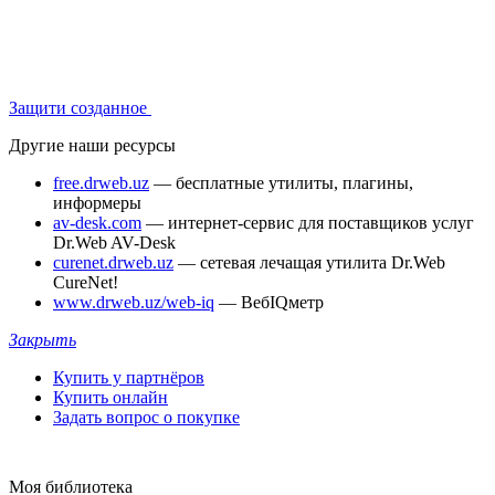
Защити созданное
Другие наши ресурсы
free.drweb.uz
— бесплатные утилиты, плагины,
информеры
av-desk.com
— интернет-сервис для поставщиков услуг
Dr.Web AV-Desk
curenet.drweb.uz
— сетевая лечащая утилита Dr.Web
CureNet!
www.drweb.uz/web-iq
— ВебIQметр
Закрыть
Купить у партнёров
Купить онлайн
Задать вопрос о покупке
Моя библиотека