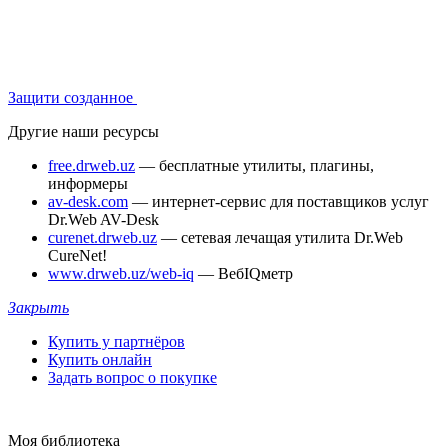
Защити созданное
Другие наши ресурсы
free.drweb.uz
— бесплатные утилиты, плагины,
информеры
av-desk.com
— интернет-сервис для поставщиков услуг
Dr.Web AV-Desk
curenet.drweb.uz
— сетевая лечащая утилита Dr.Web
CureNet!
www.drweb.uz/web-iq
— ВебIQметр
Закрыть
Купить у партнёров
Купить онлайн
Задать вопрос о покупке
Моя библиотека