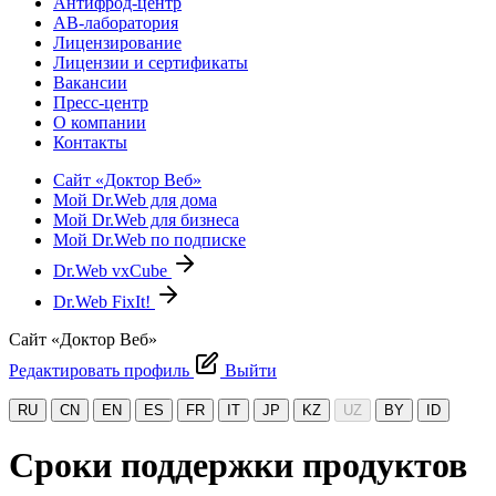
Антифрод-центр
АВ-лаборатория
Лицензирование
Лицензии и сертификаты
Вакансии
Пресс-центр
О компании
Контакты
Сайт «Доктор Веб»
Мой Dr.Web для дома
Мой Dr.Web для бизнеса
Мой Dr.Web по подписке
Dr.Web vxCube
Dr.Web FixIt!
Сайт «Доктор Веб»
Редактировать профиль
Выйти
RU
CN
EN
ES
FR
IT
JP
KZ
UZ
BY
ID
Сроки поддержки продуктов