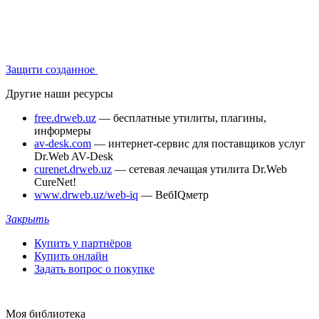
Защити созданное
Другие наши ресурсы
free.drweb.uz
— бесплатные утилиты, плагины,
информеры
av-desk.com
— интернет-сервис для поставщиков услуг
Dr.Web AV-Desk
curenet.drweb.uz
— сетевая лечащая утилита Dr.Web
CureNet!
www.drweb.uz/web-iq
— ВебIQметр
Закрыть
Купить у партнёров
Купить онлайн
Задать вопрос о покупке
Моя библиотека