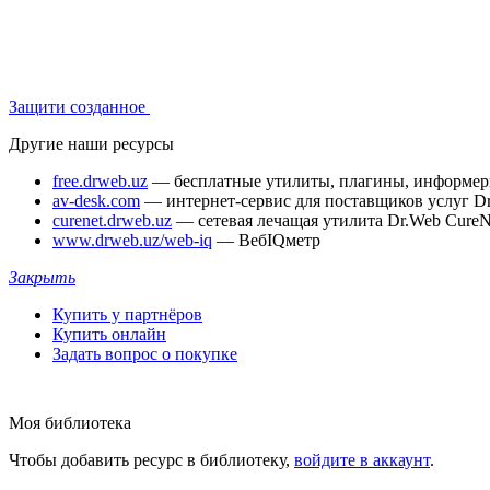
Защити созданное
Другие наши ресурсы
free.drweb.uz
— бесплатные утилиты, плагины, информе
av-desk.com
— интернет-сервис для поставщиков услуг D
curenet.drweb.uz
— сетевая лечащая утилита Dr.Web CureN
www.drweb.uz/web-iq
— ВебIQметр
Закрыть
Купить у партнёров
Купить онлайн
Задать вопрос о покупке
Моя библиотека
Чтобы добавить ресурс в библиотеку,
войдите в аккаунт
.