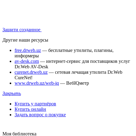
Защити созданное
Другие наши ресурсы
free.drweb.uz
— бесплатные утилиты, плагины,
информеры
av-desk.com
— интернет-сервис для поставщиков услуг
Dr.Web AV-Desk
curenet.drweb.uz
— сетевая лечащая утилита Dr.Web
CureNet!
www.drweb.uz/web-iq
— ВебIQметр
Закрыть
Купить у партнёров
Купить онлайн
Задать вопрос о покупке
Моя библиотека