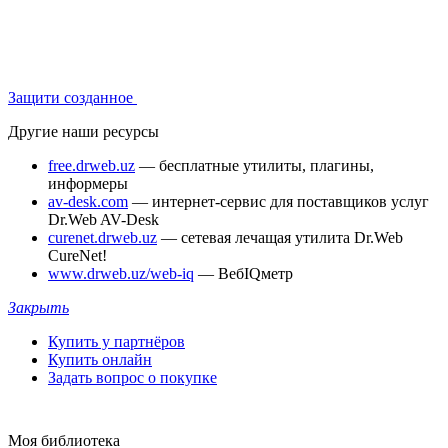
Защити созданное
Другие наши ресурсы
free.drweb.uz
— бесплатные утилиты, плагины,
информеры
av-desk.com
— интернет-сервис для поставщиков услуг
Dr.Web AV-Desk
curenet.drweb.uz
— сетевая лечащая утилита Dr.Web
CureNet!
www.drweb.uz/web-iq
— ВебIQметр
Закрыть
Купить у партнёров
Купить онлайн
Задать вопрос о покупке
Моя библиотека