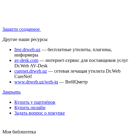
Защити созданное
Другие наши ресурсы
free.drweb.uz
— бесплатные утилиты, плагины,
информеры
av-desk.com
— интернет-сервис для поставщиков услуг
Dr.Web AV-Desk
curenet.drweb.uz
— сетевая лечащая утилита Dr.Web
CureNet!
www.drweb.uz/web-iq
— ВебIQметр
Закрыть
Купить у партнёров
Купить онлайн
Задать вопрос о покупке
Моя библиотека