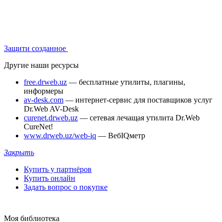
Защити созданное
Другие наши ресурсы
free.drweb.uz
— бесплатные утилиты, плагины,
информеры
av-desk.com
— интернет-сервис для поставщиков услуг
Dr.Web AV-Desk
curenet.drweb.uz
— сетевая лечащая утилита Dr.Web
CureNet!
www.drweb.uz/web-iq
— ВебIQметр
Закрыть
Купить у партнёров
Купить онлайн
Задать вопрос о покупке
Моя библиотека