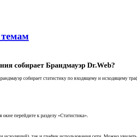
 темам
ния собирает Брандмауэр Dr.Web?
рандмауэр собирает статистику по входящему и исходящему тра
 окне перейдите к разделу «Статистика».
и исходящий), так и график использования сети. Можно увидет