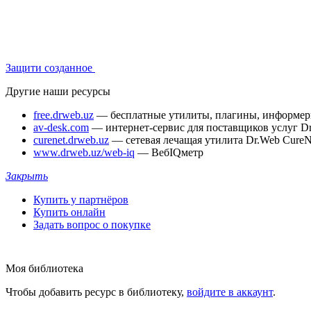
Защити созданное
Другие наши ресурсы
free.drweb.uz
— бесплатные утилиты, плагины, информе
av-desk.com
— интернет-сервис для поставщиков услуг D
curenet.drweb.uz
— сетевая лечащая утилита Dr.Web CureN
www.drweb.uz/web-iq
— ВебIQметр
Закрыть
Купить у партнёров
Купить онлайн
Задать вопрос о покупке
Моя библиотека
Чтобы добавить ресурс в библиотеку,
войдите в аккаунт
.