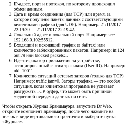
IP-адрес, порт и протокол, по которому происходил
обмен данным.
Дата и время соединения (для TCP) или время, за
которое получены пакеты данных с соответствующими
величинами трафика (для UDP). Например: 21/11/2017
22:19:39 — 21/11/2017 22:19:42.
Локальный адрес и локальный порт. Например: src:
192.168.0.102:55512.
Входящий и исходящий трафик (в байтах) или
количество заблокированных пакетов. Например: in:124
out:79 или blocked packets:1.
Идентификатор приложения на устройстве,
ассоциированный с этим трафиком (User ID). Например:
uid=10011.
Количество ситуаций сетевых заторов (только для TCP).
Например: traffic jam=0. Заторы трафика — это особая
ситуация, когда клиентская программа не успевает
разгружать TCP-буфер, что может быть причиной
медленной передачи данных по сети.
Чтобы открыть Журнал Брандмауэра, запустите Dr.Web,
откройте компонент Брандмауэр, после чего нажмите на
значок в виде вертикального троеточия и выберите пункт
«Журнал».