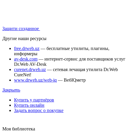
Защити созданное
Другие наши ресурсы
free.drweb.uz
— бесплатные утилиты, плагины,
информеры
av-desk.com
— интернет-сервис для поставщиков услуг
Dr.Web AV-Desk
curenet.drweb.uz
— сетевая лечащая утилита Dr.Web
CureNet!
www.drweb.uz/web-iq
— ВебIQметр
Закрыть
Купить у партнёров
Купить онлайн
Задать вопрос о покупке
Моя библиотека