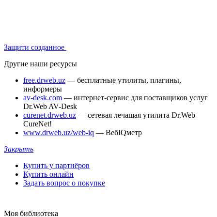
Защити созданное
Другие наши ресурсы
free.drweb.uz
— бесплатные утилиты, плагины,
информеры
av-desk.com
— интернет-сервис для поставщиков услуг
Dr.Web AV-Desk
curenet.drweb.uz
— сетевая лечащая утилита Dr.Web
CureNet!
www.drweb.uz/web-iq
— ВебIQметр
Закрыть
Купить у партнёров
Купить онлайн
Задать вопрос о покупке
Моя библиотека