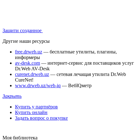
Защити созданное
Другие наши ресурсы
free.drweb.uz
— бесплатные утилиты, плагины,
информеры
av-desk.com
— интернет-сервис для поставщиков услуг
Dr.Web AV-Desk
curenet.drweb.uz
— сетевая лечащая утилита Dr.Web
CureNet!
www.drweb.uz/web-iq
— ВебIQметр
Закрыть
Купить у партнёров
Купить онлайн
Задать вопрос о покупке
Моя библиотека